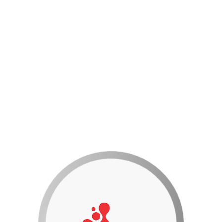
Hotline: 0931151712
0
Sản Phẩm -
0 VNĐ