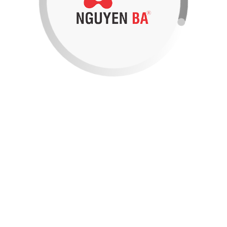
Các loại sáp (Wax)
Beeswax
9%