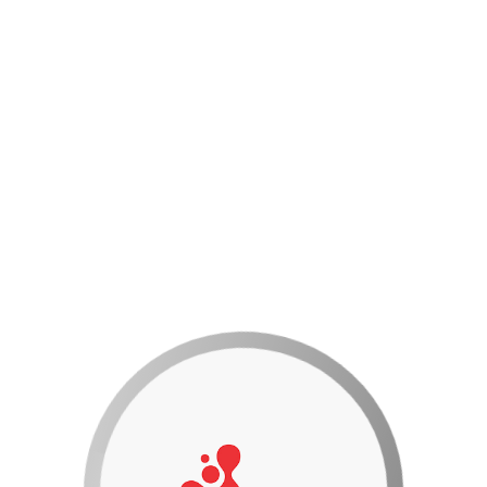
Hotline: 0931151712
0
Sản Phẩm -
0 VNĐ